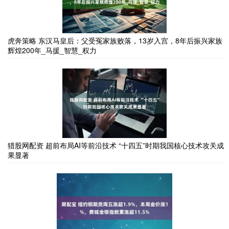
虎奔策略 东汉马皇后：父受冤家族败落，13岁入宫，8年后振兴家族
辉煌200年_马援_智慧_权力
猎股网配资 超前布局AI等前沿技术 “十四五”时期我国核心技术攻关成
果显著