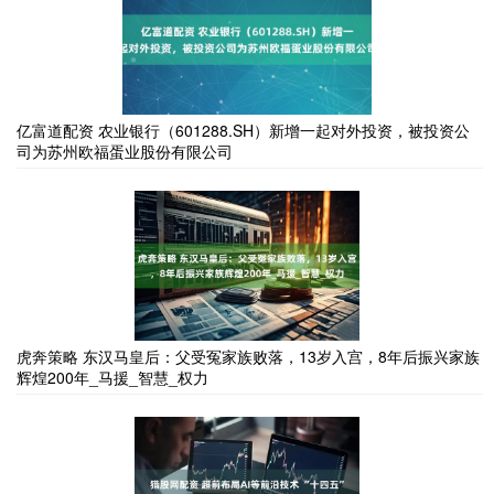
亿富道配资 农业银行（601288.SH）新增一起对外投资，被投资公
司为苏州欧福蛋业股份有限公司
虎奔策略 东汉马皇后：父受冤家族败落，13岁入宫，8年后振兴家族
辉煌200年_马援_智慧_权力