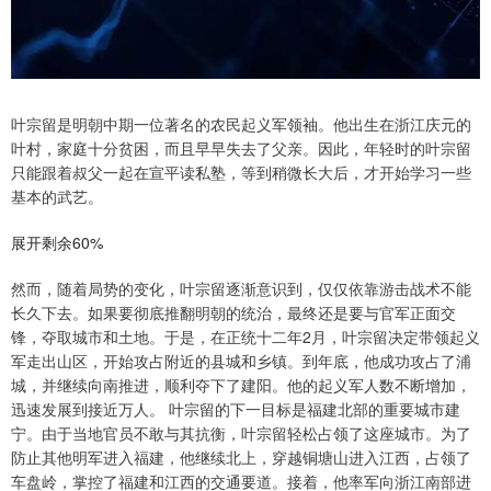
叶宗留是明朝中期一位著名的农民起义军领袖。他出生在浙江庆元的
叶村，家庭十分贫困，而且早早失去了父亲。因此，年轻时的叶宗留
只能跟着叔父一起在宣平读私塾，等到稍微长大后，才开始学习一些
基本的武艺。
展开剩余60%
然而，随着局势的变化，叶宗留逐渐意识到，仅仅依靠游击战术不能
长久下去。如果要彻底推翻明朝的统治，最终还是要与官军正面交
锋，夺取城市和土地。于是，在正统十二年2月，叶宗留决定带领起义
军走出山区，开始攻占附近的县城和乡镇。到年底，他成功攻占了浦
城，并继续向南推进，顺利夺下了建阳。他的起义军人数不断增加，
迅速发展到接近万人。 叶宗留的下一目标是福建北部的重要城市建
宁。由于当地官员不敢与其抗衡，叶宗留轻松占领了这座城市。为了
防止其他明军进入福建，他继续北上，穿越铜塘山进入江西，占领了
车盘岭，掌控了福建和江西的交通要道。接着，他率军向浙江南部进