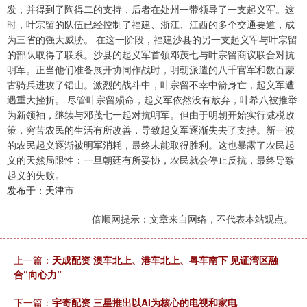
发，并得到了陶得二的支持，后者在处州一带领导了一支起义军。这
时，叶宗留的队伍已经控制了福建、浙江、江西的多个交通要道，成
为三省的强大威胁。 在这一阶段，福建沙县的另一支起义军与叶宗留
的部队取得了联系。沙县的起义军首领邓茂七与叶宗留商议联合对抗
明军。正当他们准备展开协同作战时，明朝派遣的八千官军和数百蒙
古骑兵进攻了铅山。激烈的战斗中，叶宗留不幸中箭身亡，起义军遭
遇重大挫折。 尽管叶宗留殒命，起义军依然没有放弃，叶希八被推举
为新领袖，继续与邓茂七一起对抗明军。但由于明朝开始实行减税政
策，穷苦农民的生活有所改善，导致起义军逐渐失去了支持。新一波
的农民起义逐渐被明军消耗，最终未能取得胜利。这也暴露了农民起
义的天然局限性：一旦朝廷有所妥协，农民就会停止反抗，最终导致
起义的失败。
发布于：天津市
倍顺网提示：文章来自网络，不代表本站观点。
上一篇：
天成配资 澳车北上、港车北上、粤车南下 见证湾区融
合“向心力”
下一篇：
宇奇配资 三星推出以AI为核心的电视和家电