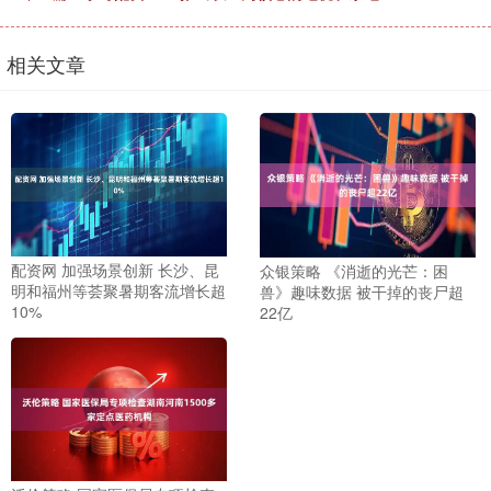
相关文章
配资网 加强场景创新 长沙、昆
众银策略 《消逝的光芒：困
明和福州等荟聚暑期客流增长超
兽》趣味数据 被干掉的丧尸超
10%
22亿