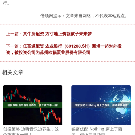
行。
倍顺网提示：文章来自网络，不代表本站观点。
上一篇：
真牛所配资 方寸地上筑就孩子未来梦
下一篇：
亿富道配资 农业银行（601288.SH）新增一起对外投
资，被投资公司为苏州欧福蛋业股份有限公司
相关文章
创投策略 边听音乐边养生，这
锦富优配 Nothing 穿上了西
个夜市不一般！
装，但还差条领带