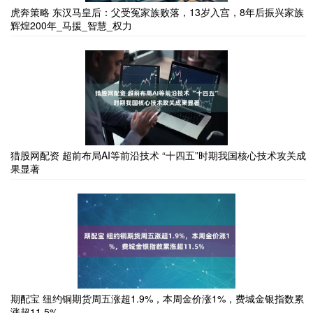
虎奔策略 东汉马皇后：父受冤家族败落，13岁入宫，8年后振兴家族
辉煌200年_马援_智慧_权力
猎股网配资 超前布局AI等前沿技术 “十四五”时期我国核心技术攻关成
果显著
期配宝 纽约铜期货周五涨超1.9%，本周金价涨1%，费城金银指数累
涨超11.5%