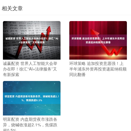
相关文章
诚赢配资 世界人工智能大会举
环球策略 追加投资意愿强！上
办在即！徐汇“AI+法律服务”又
半年浦东外资再投资递延纳税额
有新探索
同比翻番
明富配资 内盘期货夜市涨跌各
异，烧碱收涨超2.1%，焦煤跌
超0.5%