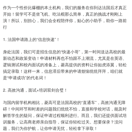
作为一个性价比爆棚的本土机构，我们的服务在你到达法国后才真正
开始！留学可不是坐飞机、吃法棍那么简单，真正的挑战才刚刚上
演！所以，别担心，我们会全程陪伴你，贴心的小助手，助你一路前
行
1. 法国申请路上的“信息快递”！
身处法国，我们可是招生信息的“快递小哥”，第一时间送达高校的最
新动态和政策变动！申请材料再也不怕跟不上潮流，尤其是在英语、
逻辑测试和校内面试的准备上，菱高提供的资料让你如虎添翼，轻松
搞定录取！这样一来，信息滞后带来的申请烦恼统统拜拜，咱们就
是“申请成功”的代名词！
2. 高效沟通，面试+培训双剑合璧！
与国内留学机构相比，菱高可是法国高校的“直通车”，高效沟通无障
碍！中间环节和时差的问题我们统统不怕，直接和学校对话，能及时
解答学生的疑问，保证申请过程顺利进行。而且，我们还提供面试培
训服务，让高商老师亲自指导，保证你轻松过关。想要保录？没问
题，我们为你护航，让你申请无忧，轻松拿下录取！