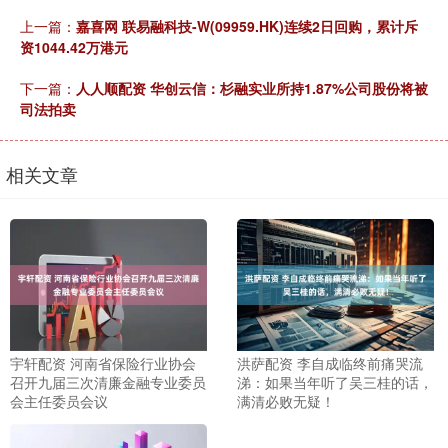
上一篇：
嘉喜网 联易融科技-W(09959.HK)连续2日回购，累计斥
资1044.42万港元
下一篇：
人人顺配资 华创云信：杉融实业所持1.87%公司股份将被
司法拍卖
相关文章
宇轩配资 河南省保险行业协会
洪萨配资 李自成临终前痛哭流
召开九届三次清廉金融专业委员
涕：如果当年听了吴三桂的话，
会主任委员会议
满清必败无疑！