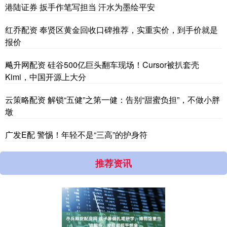
港陆证券 扳手作笔写担当 汗水为墨绘平安
红乔配资 奉贤区黄金回收口碑推荐，实重实价，到手价就是
报价
飚升网配资 硅谷500亿巨头翻车现场！Cursor被扒套壳
Kimi，中国开源上大分
云策略配资 解锁“五健”之第一健：告别“甜蜜负担”，不做小胖
墩
广发E配 警惕！年轻不是“三高”的护身符
推荐资讯