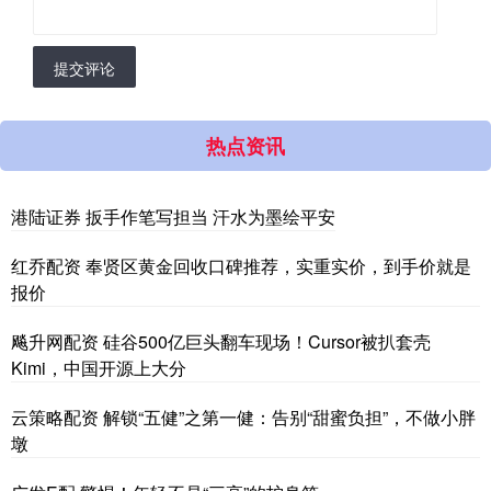
提交评论
热点资讯
港陆证券 扳手作笔写担当 汗水为墨绘平安
红乔配资 奉贤区黄金回收口碑推荐，实重实价，到手价就是
报价
飚升网配资 硅谷500亿巨头翻车现场！Cursor被扒套壳
Kimi，中国开源上大分
云策略配资 解锁“五健”之第一健：告别“甜蜜负担”，不做小胖
墩