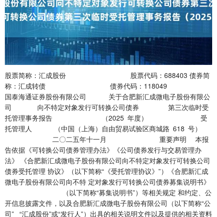
股票简称：汇成股份 股票代码：688403 债券简称：汇成转债 债券代码：118049 国泰海通证券股份有限公司 关于合肥新汇成微电子股份有限公司 向不特定对象发行可转换公司债券 第三次临时受托管理事务报告 （2025 年度） 受托管理人 （中国（上海）自由贸易试验区商城路 618 号） 二〇二五年十一月 重要声明 本报告依据《可转换公司债券管理办法》《公司债券发行与交易管理办法》 《合肥新汇成微电子股份有限公司向不特定对象发行可转换公司债券受托管理 协议》（以下简称“《受托管理协议》”）《合肥新汇成微电子股份有限公司向不特 定对象发行可转换公司债券募集说明书》 （以下简称“募集说明书”）等相关规定 和约定、公开信息披露文件，以及合肥新汇成微电子股份有限公司（以下简称“公 司” “汇成股份”或“发行人”）出具的相关说明文件以及提供的相关资料等，由 本次可转债受托管理人国泰海通证券股份有限公司（以下简称“受托管理人”、 “国泰海通”）编制。国泰海通对本报告中所包含的从上述文件中引述内容和信 息未进行独立验证，也不就该等引述内容和信息的真实性、准确性和完整性做出 任何保证或承担任何责任。 本报告不构成对投资者进行或不进行某项行为的推荐意见，投资者应对相关 事宜做出独立判断，而不应将本报告中的任何内容据以作为国泰海通所作的承诺 或声明。请投资者独立征询专业机构意见，在任何情况下，投资者不能将本报告 作为投资行为依据。 国泰海通作为汇成股份向不特定对象发行可转换公司债券（债券简称：汇 成转债，债券代码：118049，以下简称“本次可转债”）的受托管理人，持续密 切关注对债券持有人权益有重大影响的事项。根据《公司债券发行与交易管理办 法》 《公司债券受托管理人执业行为准则》 《可转换公司债券管理办法》等相关规 定、本次可转债《受托管理协议》的约定以及发行人的相关公告，现就本次可转 债重大事项报告如下： 一、注册文件及注册规模 经中国证券监督管理委员会《关于同意合肥新汇成微电子股份有限公司向不 特定对象发行可转换公司债券注册的批复》 （证监许可[2024]883 号）批复，公司 向不特定对象发行 1,148.70 万张可转换公司债券，每张面值人民币 100 元，期限 净额为人民币 114,252.79 万元。 经上海证券交易所自律监管决定书[2024]114 号文同意，公司本次发行的 易，债券简称“汇成转债”，债券代码“118049”。 二、本次债券基本情况 （一）本次发行证券的类型 本次发行证券的种类为可转换为公司 A 股股票的可转换公司债券。本次可 转换公司债券及未来转换的公司 A 股股票将在上海证券交易所科创板上市。 （二）发行数量 本次发行的可转债共计 1,148,700 手（11,487,000 张）。 （三）证券面值和发行价格 本次发行的可转换公司债券每张面值为人民币 100 元，按面值发行。 （四）债券期限 本次发行的可转债期限为自发行之日起 6 年，即 2024 年 8 月 7 日至 2030 年 8 月 6 日。 （五）债券利率 本次发行的可转换公司债券票面利率为第一年 0.20%、第二年 0.40%、第三 年 0.60%、第四年 1.50%、第五年 1.80%、第六年 2.00%。 （六）还本付息的期限和方式 本次发行的可转换公司债券采用每年付息一次的付息方式，到期归还未偿还 的可转换公司债券本金并支付最后一年利息。 计息年度的利息（以下简称“年利息”）指可转换公司债券持有人按持有的 可转换公司债券票面总金额自可转换公司债券发行首日起每满一年可享受的当 期利息。 年利息的计算公式为：I=B×i I：指年利息额； B：指本次发行的可转换公司债券持有人在计息年度（以下简称“当年”或 “每年”）付息债权登记日持有的本次可转换公司债券票面总金额； i：指本次可转换公司债券的当年票面利率。 （1）本次发行的可转换公司债券采用每年付息一次的付息方式，计息起始 日为本次可转换公司债券发行首日。 （2）付息日：每年的付息日为本次发行的可转换公司债券发行首日起每满 一年的当日。如该日为法定节假日或休息日，则顺延至下一个交易日，顺延期间 不另付息。每相邻的两个付息日之间为一个计息年度。 （3）付息债权登记日：每年的付息债权登记日为每年付息日的前一交易日， 公司将在每年付息日之后的五个交易日内支付当年利息。在付息债权登记日前 （包括付息债权登记日）申请转换成公司股票的可转换公司债券，公司不再向其 持有人支付本计息年度及以后计息年度的利息。 （4）本次可转换公司债券持有人所获得利息收入的应付税项由持有人承担。 公司将在本次可转债期满后五个工作日内办理完毕偿还债券余额本息的事 项。 （七）转股期限 本次发行的可转债转股期自可转债发行结束之日 2024 年 8 月 13 日（T+4 日） 起满 6 个月后的第一个交易日（2025 年 2 月 13 日）起至可转债到期日（2030 年 8 月 6 日）止（如遇法定节假日或休息日则延至其后的第一个工作日，顺延期 间付息款项不另计息）。 （八）转股价格调整的原则及方式 本次发行的可转债的初始转股价格为 7.70 元/股，不低于募集说明书公告日 前二十个交易日公司 A 股股票交易均价（若在该二十个交易日内发生过因除权、 除息引起股价调整的情形，则对调整前交易日的交易价按经过相应除权、除息调 整后的价格计算）和前一个交易日公司 A 股股票交易均价。 前二十个交易日公司 A 股股票交易均价=前二十个交易日公司 A 股股票交易 总额/该二十个交易日公司 A 股股票交易总量； 前一个交易日公司 A 股股票交易均价=前一个交易日公司 A 股股票交易总额 /该日公司 A 股股票交易总量。 在本次发行之后，当公司发生派送股票股利、转增股本、增发新股（不包括 因本次发行的可转换公司债券转股而增加的股本）或配股、派送现金股利等情况 使公司股份发生变化时，将按下述公式进行转股价格的调整（保留小数点后两位， 最后一位四舍五入）： 派送股票股利或转增股本：P1=P0/(1+n)； 增发新股或配股：P1=(P0+A×k)/(1+k)； 上述两项同时进行：P1=(P0+A×k)/(1+n+k)； 派送现金股利：P1=P0-D； 上述三项同时进行：P1＝(P0-D+A×k)/(1+n+k) 其中：P0 为调整前转股价，n 为派送股票股利或转增股本率，k 为增发新股 或配股率，A 为增发新股价或配股价，D 为每股派送现金股利，P1 为调整后转 股价。 当公司出现上述股份和/或股东权益变化情况时，将依次进行转股价格调整， 并在上海证券交易所网站（http://www.sse.com.cn）或中国证监会指定的其他上 市公司信息披露媒体上刊登董事会决议公告，并于公告中载明转股价格调整日、 调整办法及暂停转股期间（如需）。当转股价格调整日为本次发行的可转换公司 债券持有人转股申请日或之后，转换股份登记日之前，则该持有人的转股申请按 公司调整后的转股价格执行。 当公司可能发生股份回购、合并、分立或任何其他情形使公司股份类别、数 量和/或股东权益发生变化从而可能影响本次发行的可转换公司债券持有人的债 权利益或转股衍生权益时，公司将视具体情况按照公平、公正、公允的原则以及 充分保护本次发行的可转换公司债券持有人权益的原则调整转股价格。有关转股 价格调整内容及操作办法将依据届时国家有关法律法规、证券监管部门和上海证 券交易所的相关规定来制订。 因实施 2024 年年度权益分派， “汇成转债”转股价格由 7.70 元/股调整为 7.61 元/股，调整后的转股价格于 2025 年 5 月 16 日生效。具体内容详见公司于 2025 年 5 月 12 日在上海证券交易所网站（www.sse.com.cn）披露的《关于实施 2024 年年度权益分派调整可转债转股价格暨转股复牌的提示性公告》（公告编号 （九）转股价格向下修正条款 在本次发行的可转换公司债券存续期间，当公司A股股票在任意连续三十个 交易日中至少有十五个交易日的收盘价低于当期转股价格的85%时，公司董事 会有权提出转股价格向下修正方案并提交公司股东大会表决。 上述方案须经出席会议的股东所持表决权的三分之二以上通过方可实施。 股东大会进行表决时，持有本次发行的可转换公司债券的股东应当回避。修正 后的转股价格应不低于该次股东大会召开日前二十个交易日公司A股股票交易 均价和前一个交易日公司A股股票交易均价之间的较高者，同时修正后的转股价 格不低于最近一期经审计的每股净资产和股票面值。转股价格不得向上修正。 若在前述三十个交易日内发生过转股价格调整的情形，则在转股价格调整 日前的交易日按调整前的转股价格和收盘价计算，在转股价格调整日及之后的 交易日按调整后的转股价格和收盘价计算。 如公司决定向下修正转股价格时，公司将在上海证券交易所网站或中国证监 会指定的其他信息披露媒体上刊登相关公告，公告修正幅度、股权登记日和暂停 转股期间（如需）等相关信息。从股权登记日后的第一个交易日（即转股价格修 正日），开始恢复转股申请并执行修正后的转股价格。若转股价格修正日为转股 申请日或之后，且为转换股份登记日之前，该类转股申请应按修正后的转股价格 执行。 （十）转股股数确定方式以及转股时不足一股金额的处理办法 债券持有人在转股期内申请转股时，转股数量的计算方式为 Q=V/P，并以去 尾法取一股的整数倍。其中：Q：指可转换公司债券的转股数量；V：指可转换 公司债券持有人申请转股的可转换公司债券票面总金额；P：指申请转股当日有 效的转股价格。 可转换公司债券持有人申请转换成的股份须为整数股。转股时不足转换 1 股的可转换公司债券余额，公司将按照中国证监会、上海证券交易所等部门的有 关规定，在转股日后的五个交易日内以现金兑付该部分可转换公司债券的票面余 额以及该余额对应的当期应计利息，按照四舍五入原则精确到 0.01 元。 （十一）赎回条款 在本次发行的可转换公司债券期满后五个交易日内，公司将按债券面值的 在本次发行的可转换公司债券转股期内，当下述两种情形的任意一种出现 时，公司有权决定按照债券面值加当期应计利息的价格赎回全部或部分未转股的 可转换公司债券： （1）在转股期内，如果公司股票在连续三十个交易日中至少十五个交易日 的收盘价格不低于当期转股价格的 130%（含 130%）； （2）当本次发行的可转换公司债券未转股余额不足 3,000 万元时。 上述当期应计利息的计算公式为：IA=B×i×t/365 IA：指当期应计利息； B：指本次发行的可转换公司债券持有人持有的可转换公司债券票面总金 额； i：指可转换公司债券当年票面利率； t：指计息天数，即从上一个付息日起至本计息年度赎回日止的实际日历天 数（算头不算尾）。 若在前述三十个交易日内发生过转股价格调整的情形，则在调整前的交易日 按调整前的转股价格和收盘价计算，调整日及调整后的交易日按调整后的转股价 格和收盘价计算。 （十二）回售条款 在本次发行的可转换公司债券最后两个计息年度，如果公司股票在任何连 续三十个交易日的收盘价格低于当期转股价的 70%时，可转换公司债券持有人 有权将其持有的全部或部分可转换公司债券按面值加上当期应计利息的价格 回售给公司，当期应计利息的计算方式参见“（十一）赎回条款”的相关内容。 若在前述三十个交易日内发生过转股价格因发生派送股票股利、转增股本、 增发新股（不包括因六个月后的第一个交易日起而增加的股本）、配股以及派发 现金股利等情况而调整的情形，则在调整前的交易日按调整前的转股价格和收 盘价格计算，在调整后的交易日按调整后的转股价格和收盘价格计算。如果出 现转股价格向下修正的情况，则上述连续三十个交易日须从转股价格调整之后 的第一个交易日起重新计算。 本次发行的可转换公司债券最后两个计息年度，可转换公司债券持有人在 每个计息年度回售条件首次满足后可按上述约定条件行使回售权一次，若在首 次满足回售条件而可转换公司债券持有人未在公司届时公告的回售申报期内申 报并实施回售的，该计息年度不能再行使回售权，可转换公司债券持有人不能 多次行使部分回售权。 若公司本次发行的可转换公司债券募集资金投资项目的实施情况与公司在 募集说明书中的承诺情况相比出现重大变化，且该变化被中国证监会或上海证券 交易所认定为改变募集资金用途的，可转换公司债券持有人享有一次以面值加上 当期应计利息的价格向公司回售其持有的全部或部分可转换公司债券的权利，可 转换公司债券持有人在满足附加回售条件后，可以在附加回售申报期内进行回 售，在该次附加回售申报期内不实施回售的，不应再行使附加回售权。 当期应计利息的计算方式参见“（十一）赎回条款”的相关内容。 （十三）转股年度有关股利的归属 因本次发行的可转债转股而增加的公司 A 股股票享有与原 A 股股票同等的 权益，在股利发放的股权登记日当日下午收市后登记在册的所有 A 股普通股股 东（含因可转债转股形成的股东）均参与当期股利分配，享有同等权益。 （十四）债券持有人会议相关事项 （1）债券持有人的权利 ①依照其所持有的本次可转换公司债券数额享有约定利息； ②根据可转换公司债券募集说明书约定条件将所持有的本次可转换公司债 券转为公司股票； ③根据可转换公司债券募集说明书约定的条件行使回售权； ④依照法律、行政法规及公司章程的规定转让、赠与或质押其所持有的本次 可转换公司债券；依照其所持有的本次可转换公司债券数额享有约定利息； ⑤依照法律、公司章程的规定获得有关信息； ⑥按募集说明书约定的期限和方式要求公司偿付本次可转换公司债券本息； ⑦依照法律、行政法规等相关规定参与或者委托代理人参与债券持有人会议 并行使表决权； ⑧法律、行政法规及公司章程所赋予的其作为公司债权人的其他权利。 （2）债券持有人的义务 ①遵守公司所发行的本次可转换公司债券条款的相关规定； ②依其所认购的本次可转换公司债券数额缴纳认购资金； ③遵守债券持有人会议形成的有效决议； ④除法律、法规规定及募集说明书约定之外，不得要求公司提前偿付本次 可转换公司债券的本金和利息； ⑤法律、行政法规及公司章程规定应当由本次可转换公司债券持有人承担 的其他义务。 在本次发行的可转换公司债券存续期内及期满赎回期限内，发生下列情形之 一的，公司董事会应召集债券持有人会议： （1）公司拟变更募集说明书的约定； （2）拟修改可转换公司债券持有人会议规则； （3）拟变更受托管理人或受托管理协议的主要内容； （4）公司未能按期支付当期应付的可转换公司债券本息； （5）公司发生减资（因员工持股计划、股权激励或履行业绩承诺导致股份 回购的减资，以及为维护公司价值及股东权益所必须回购股份导致的减资除外）、 合并、分立、被托管、解散、重整或者申请破产； （6）担保人（如有）或担保物（如有）或其他偿债保障措施发生重大变化； （7）债券受托管理人、公司董事会、单独或合计持有本期可转债 10%以上 未偿还债券面值的债券持有人书面提议召开； （8）公司管理层不能正常履行职责，导致发行人债务清偿能力面临严重不 确定性，需要依法采取行动的； （9）公司提出重大债务重组方案的； （10）发生其他对债券持有人权益有重大实质影响的事项； （11）根据法律、行政法规、中国证监会、上海证券交易所及可转换公司债 券持有人会议规则的规定，应当由债券持有人会议审议并决定的其他事项。 下列机构或人士可以提议召开债券持有人会议： （1）债券受托管理人； （2）公司董事会； （3）单独或合计持有当期未偿还的可转债面值总额 10%以上的债券持有人 书面提议； （4）相关法律法规、中国证监会、上海证券交易所规定的其他机构或人士。 （1）向会议提交的每一议案应由与会的有权出席债券持有人会议的债券持 有人或其正式委托的代理人投票表决。每一张未偿还的债券（面值为人民币 100 元）拥有一票表决权。 同一表决权只能选择现场、网络或其他表决方式中的一种。同一表决权出现 重复表决的以第一次投票结果为准。 （2）公告的会议通知载明的各项拟审议事项或同一拟审议事项内并列的各 项议题应当逐项分开审议、表决。除因不可抗力等特殊原因导致会议中止或不能 作出决议外，会议不得对会议通知载明的拟审议事项进行搁置或不予表决。会议 对同一事项有不同提案的，应以提案提出的时间顺序进行表决，并作出决议。 债券持有人会议不得就未经公告的事项进行表决。债券持有人会议审议拟审 议事项时，不得对拟审议事项进行变更，任何对拟审议事项的变更应被视为一个 新的拟审议事项，不得在本次会议上进行表决。 （3）债券持有人会议采取记名方式投票表决。债券持有人或其代理人对拟 审议事项表决时，只能投票表示：同意或反对或弃权。未填、错填、字迹无法辨 认的表决票所持有表决权对应的表决结果应计为废票，不计入投票结果。未投的 表决票视为投票人放弃表决权，不计入投票结果。 （4）债券持有人进行表决时，每一张未偿还的债券享有一票表决权，下述 债券持有人在债券持有人会议上可以发表意见，但没有表决权，并且其所代表的 本期可转债张数不计入出席债券持有人会议的出席张数： ①债券持有人为持有公司 5%以上股权的公司股东； ②上述公司股东、发行人及担保人（如有）的关联方。 （5）会议设监票人两名，负责会议计票和监票。监票人由会议主席推荐并 由出席会议的债券持有人（或债券持有人代理人）担任。与公司有关联关系的债 券持有人及其代理人不得担任监票人。 每一审议事项的表决投票时，应当由至少两名债券持有人（或债券持有人代 理人）同一名公司授权代表参加清点，并由清点人当场公布表决结果。律师负责 见证表决过程。 （6）会议主席根据表决结果确认债券持有人会议决议是否获得通过，并应 当在会上宣布表决结果。决议的表决结果应载入会议记录。 （7）会议主席如果对提交表决的决议结果有任何怀疑，可以对所投票数进 行重新点票；如果会议主席未提议重新点票，出席会议的债券持有人（或债券持 有人代理人）对会议主席宣布结果有异议的，有权在宣布表决结果后立即要求重 新点票，会议主席应当即时组织重新点票。 （8）除本规则另有规定外，债券持有人会议须经出席会议的代表二分之一 以上本期未偿还债券面值总额的债券持有人（或债券持有人代理人）同意方能形 成有效决议。 （9）债券持有人会议决议自表决通过之日起生效，但其中需经有权机构批 准的，经有权机构批准后方能生效。依照有关法律、法规、《募集说明书》和本 规则的规定，经表决通过的债券持有人会议决议对本次可转债全体债券持有人 （包括未参加会议或明示不同意见的债券持有人）具有法律约束力。 任何与本次可转债有关的决议如果导致变更发行人与债券持有人之间的权 利义务关系的，除法律、法规、部门规章和《募集说明书》明确规定债券持有人 作出的决议对发行人有约束力外： ①如该决议是根据债券持有人的提议作出的，该决议经债券持有人会议表决 通过并经发行人书面同意后，对发行人和全体债券持有人具有法律约束力； ②如果该决议是根据发行人的提议作出的，经债券持有人会议表决通过后， 对发行人和全体债券持有人具有法律约束力。 （十五）构成可转债违约的情形、违约责任及其承担方式以及可转债发生违约 后的诉讼、仲裁或其他争议解决机制 在本次债券存续期内，以下事件构成发行人在债券受托管理协议和本次债券 项下的违约事件： （1）公司未能按时完成本次债券或本期债券的本息兑付； （2）除债券受托管理协议另有约定外，公司不履行或违反债券受托管理协 议关于公司义务的规定，出售重大资产以致对公司本次债券或本期债券的还本付 息能力产生实质不利影响； （3）公司丧失清偿能力、被法院指定接管人或已开始与破产、清算相关的 诉讼程序； （4）公司发生未能清偿到期债务的违约情况；债务种类包括但不限于中期 票据、短期融资券、企业债券、公司债券、可转换债券、可分离债券等直接融资 债务，以及银行贷款、承兑汇票等间接融资债务； （5）公司未按照债券持有人会议规则规定的程序，私自变更本次债券或本 期债券募集资金用途； （6）其他对本次债券或本期债券的按期付息兑付产生重大不利影响的情形。 上述违约事件发生时，发行人应当承担相应的违约责任，包括但不限于按照 募集说明书的约定向可转债持有人及时、足额支付本金及/或利息以及迟延支付 本金及/或利息产生的罚息、违约金等，并就可转债受托管理人因公司违约事件 承担相关责任造成的损失予以赔偿。 受托管理协议项下所产生的或与受托管理协议有关的任何争议，首先应在争 议各方之间协商解决。如果协商解决不成，双方约定通过向受托管理人住所所在 地有管辖权人民法院提起诉讼方式解决争议。 当产生任何争议及任何争议正按前条约定进行解决时，除争议事项外，各方 有权继续行使受托管理协议项下的其他权利，并应履行受托管理协议项下的其他 义务。 （十六）募集资金用途 公司本次向不特定对象发行可转换公司债券募集资金总额为 114,870.00 万 元，扣除发行费用后的募集资金净额将用于投入以下项目： 单位：万元 本次募集资金 调整后募集资 序号 项目 投资总额 拟投入金额 金投资金额 圆金凸块制造与晶圆测试扩能项目 圆测试与覆晶封装扩能项目 合计 138,711.04 114,870.00 114,252.79 （十七）担保事项 本次向不特定对象发行可转债不设担保。 （十八）评级情况 本次可转换公司债券经中证鹏元资信评估股份有限公司（以下简称“中证鹏 元”）评级，根据中证鹏元出具的信用评级报告，发行人主体信用评级为 AA-， 评级展望为稳定，本次可转换公司债券信用评级为 AA-。 中证鹏元已于 2025 年 6 月 11 日出具债券跟踪评级报告（中鹏信评【2025】 跟踪第【134】号 01），维持公司主体信用评级结果为“AA-”，评级展望维持“稳 定”，维持“汇成转债”评级结果为“AA-”。 本次发行的可转换公司债券上市后，在债券存续期内，中证鹏元将对本次债 券的信用状况进行定期或不定期跟踪评级，并出具跟踪评级报告。定期跟踪评级 在债券存续期内每年至少进行一次。 （十九）募集资金的存管 公司已制定募集资金管理制度，本次发行可转换公司债券的募集资金存放于