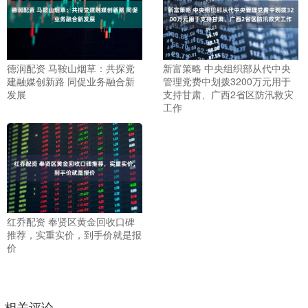
德润配资 马鞍山烟草：共探党
新富策略 中央组织部从代中央
建融媒创新路 同促业务融合新
管理党费中划拨3200万元用于
发展
支持甘肃、广西2省区防汛救灾
工作
红乔配资 奉贤区黄金回收口碑
推荐，实重实价，到手价就是报
价
相关评论