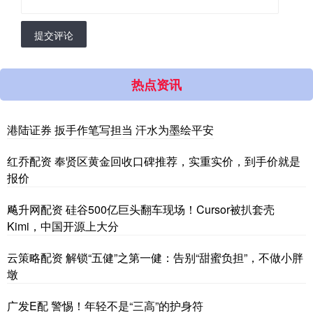
提交评论
热点资讯
港陆证券 扳手作笔写担当 汗水为墨绘平安
红乔配资 奉贤区黄金回收口碑推荐，实重实价，到手价就是
报价
飚升网配资 硅谷500亿巨头翻车现场！Cursor被扒套壳
Kimi，中国开源上大分
云策略配资 解锁“五健”之第一健：告别“甜蜜负担”，不做小胖
墩
广发E配 警惕！年轻不是“三高”的护身符