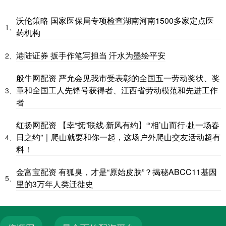
沃伦策略 国家医保局专项检查湖南河南1500多家定点医
1、
药机构
港陆证券 扳手作笔写担当 汗水为墨绘平安
2、
般牛网配资 严允会见我市受表彰的全国五一劳动奖状、奖
章和全国工人先锋号获得者、江西省劳动模范和先进工作
3、
者
红扬网配资 【幸“抚”联线·新风有约】“‘相’山而行·赴一场春
日之约”｜爬山就要和你一起，这场户外爬山交友活动超有
4、
料！
金富宝配资 有狐臭，才是“原始皮肤”？揭秘ABCC11基因
5、
里的3万年人类迁徙史