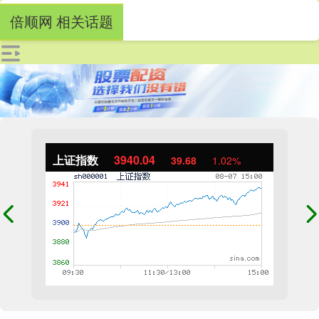
倍顺网 相关话题
上证指数
3940.04
39.68
1.02%