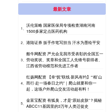
最新文章
沃伦策略 国家医保局专项检查湖南河南
1、
1500多家定点医药机构
港陆证券 扳手作笔写担当 汗水为墨绘平安
2、
般牛网配资 严允会见我市受表彰的全国五一
劳动奖状、奖章和全国工人先锋号获得者、
3、
江西省劳动模范和先进工作者
红扬网配资 【幸“抚”联线·新风有约】“‘相’山
而行·赴一场春日之约”｜爬山就要和你一
4、
起，这场户外爬山交友活动超有料！
金富宝配资 有狐臭，才是“原始皮肤”？揭秘
5、
ABCC11基因里的3万年人类迁徙史