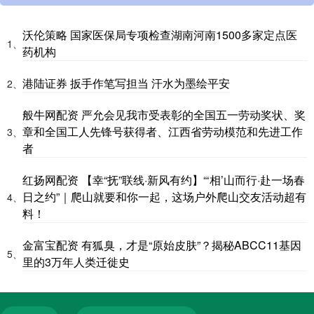
沃伦策略 国家医保局专项检查湖南河南1500多家定点医
1、
药机构
港陆证券 扳手作笔写担当 汗水为墨绘平安
2、
般牛网配资 严允会见我市受表彰的全国五一劳动奖状、奖
章和全国工人先锋号获得者、江西省劳动模范和先进工作
3、
者
红扬网配资 【幸“抚”联线·新风有约】“‘相’山而行·赴一场春
日之约”｜爬山就要和你一起，这场户外爬山交友活动超有
4、
料！
金富宝配资 有狐臭，才是“原始皮肤”？揭秘ABCC11基因
5、
里的3万年人类迁徙史