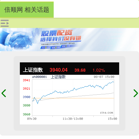
倍顺网 相关话题
上证指数
3940.04
39.68
1.02%