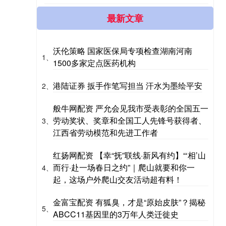
最新文章
沃伦策略 国家医保局专项检查湖南河南
1、
1500多家定点医药机构
港陆证券 扳手作笔写担当 汗水为墨绘平安
2、
般牛网配资 严允会见我市受表彰的全国五一
劳动奖状、奖章和全国工人先锋号获得者、
3、
江西省劳动模范和先进工作者
红扬网配资 【幸“抚”联线·新风有约】“‘相’山
而行·赴一场春日之约”｜爬山就要和你一
4、
起，这场户外爬山交友活动超有料！
金富宝配资 有狐臭，才是“原始皮肤”？揭秘
5、
ABCC11基因里的3万年人类迁徙史