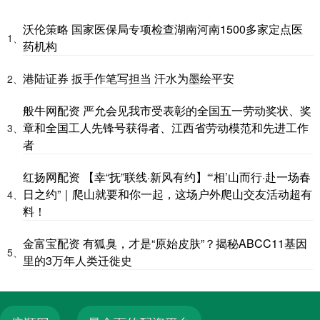
沃伦策略 国家医保局专项检查湖南河南1500多家定点医
1、
药机构
港陆证券 扳手作笔写担当 汗水为墨绘平安
2、
般牛网配资 严允会见我市受表彰的全国五一劳动奖状、奖
章和全国工人先锋号获得者、江西省劳动模范和先进工作
3、
者
红扬网配资 【幸“抚”联线·新风有约】“‘相’山而行·赴一场春
日之约”｜爬山就要和你一起，这场户外爬山交友活动超有
4、
料！
金富宝配资 有狐臭，才是“原始皮肤”？揭秘ABCC11基因
5、
里的3万年人类迁徙史