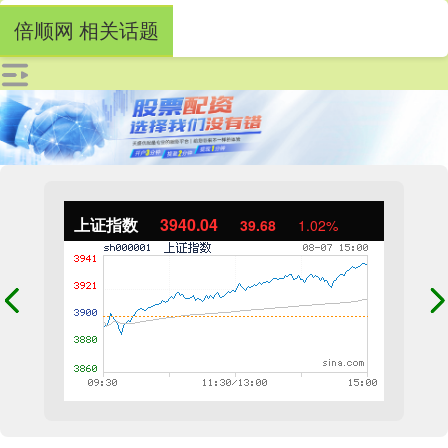
倍顺网 相关话题
上证指数
3940.04
39.68
1.02%