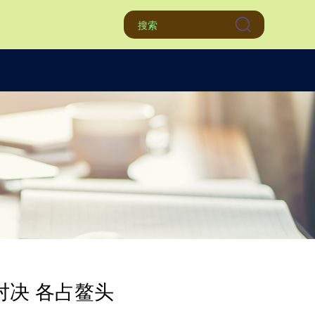
对决 各占鳌头