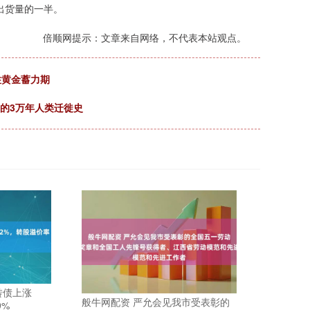
手机出货量的一半。
倍顺网提示：文章来自网络，不代表本站观点。
住黄金蓄力期
里的3万年人类迁徙史
转债上涨
般牛网配资 严允会见我市受表彰的
9%