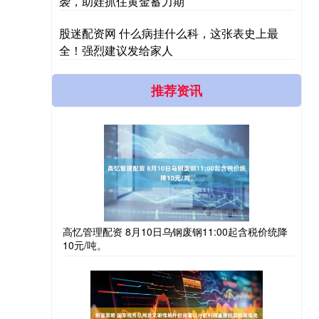
袭，助娃抓住黄金蓄力期
股迷配资网 什么病挂什么科，这张表史上最
全！强烈建议发给家人
推荐资讯
高忆管理配资 8月10日乌钢废钢11:00起含税价统降
10元/吨。