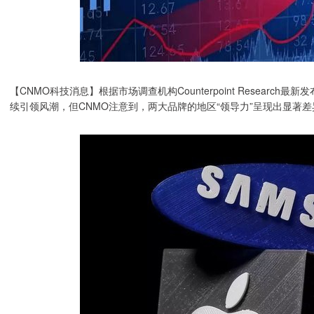
【CNMO科技消息】根据市场调查机构Counterpoint Researc
续引领风潮，但CNMO注意到，两大品牌的地区“领导力”呈现出显著差