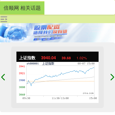
倍顺网 相关话题
上证指数
3940.04
39.68
1.02%