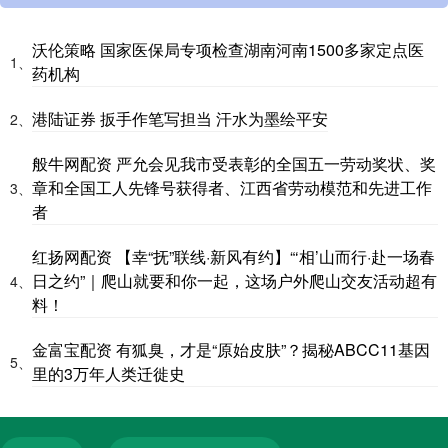
沃伦策略 国家医保局专项检查湖南河南1500多家定点医
1、
药机构
港陆证券 扳手作笔写担当 汗水为墨绘平安
2、
般牛网配资 严允会见我市受表彰的全国五一劳动奖状、奖
章和全国工人先锋号获得者、江西省劳动模范和先进工作
3、
者
红扬网配资 【幸“抚”联线·新风有约】“‘相’山而行·赴一场春
日之约”｜爬山就要和你一起，这场户外爬山交友活动超有
4、
料！
金富宝配资 有狐臭，才是“原始皮肤”？揭秘ABCC11基因
5、
里的3万年人类迁徙史