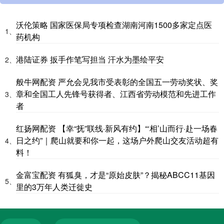
沃伦策略 国家医保局专项检查湖南河南1500多家定点医
1、
药机构
港陆证券 扳手作笔写担当 汗水为墨绘平安
2、
般牛网配资 严允会见我市受表彰的全国五一劳动奖状、奖
章和全国工人先锋号获得者、江西省劳动模范和先进工作
3、
者
红扬网配资 【幸“抚”联线·新风有约】“‘相’山而行·赴一场春
日之约”｜爬山就要和你一起，这场户外爬山交友活动超有
4、
料！
金富宝配资 有狐臭，才是“原始皮肤”？揭秘ABCC11基因
5、
里的3万年人类迁徙史