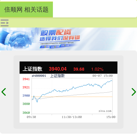
倍顺网 相关话题
上证指数
3940.04
39.68
1.02%