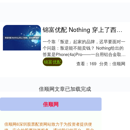
锦富优配 Nothing 穿上了西装，但还差条领带
一个靠「叛逆」起家的品牌，迟早要面对一
个问题：叛逆能不能卖钱？ Nothing给出的
答案是Phone(4a)Pro——一台用铝合金取代
透明塑料、用克制取代张扬的....
锦富优配
查看：
169
分类：
倍顺网
倍顺网文章已加载完成
倍顺网
倍顺网6深圳股票配资网站致力于为投资者提供便