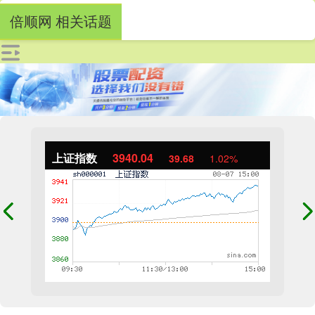
倍顺网 相关话题
上证指数
3940.04
39.68
1.02%