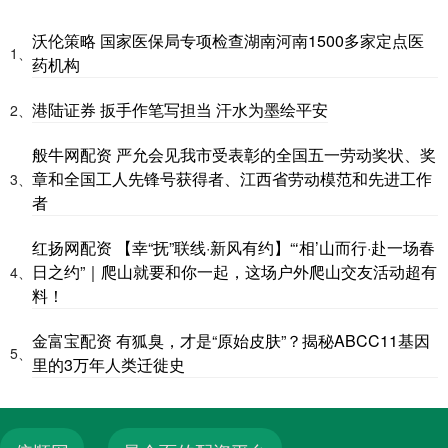
沃伦策略 国家医保局专项检查湖南河南1500多家定点医
1、
药机构
港陆证券 扳手作笔写担当 汗水为墨绘平安
2、
般牛网配资 严允会见我市受表彰的全国五一劳动奖状、奖
章和全国工人先锋号获得者、江西省劳动模范和先进工作
3、
者
红扬网配资 【幸“抚”联线·新风有约】“‘相’山而行·赴一场春
日之约”｜爬山就要和你一起，这场户外爬山交友活动超有
4、
料！
金富宝配资 有狐臭，才是“原始皮肤”？揭秘ABCC11基因
5、
里的3万年人类迁徙史