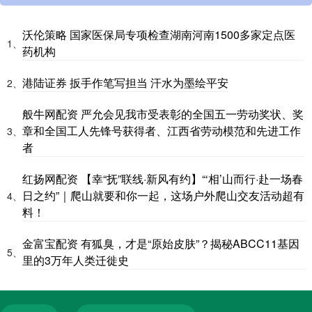
沃伦策略 国家医保局专项检查湖南河南1500多家定点医
1、
药机构
港陆证券 扳手作笔写担当 汗水为墨绘平安
2、
般牛网配资 严允会见我市受表彰的全国五一劳动奖状、奖
章和全国工人先锋号获得者、江西省劳动模范和先进工作
3、
者
红扬网配资 【幸“抚”联线·新风有约】“‘相’山而行·赴一场春
日之约”｜爬山就要和你一起，这场户外爬山交友活动超有
4、
料！
金富宝配资 有狐臭，才是“原始皮肤”？揭秘ABCC11基因
5、
里的3万年人类迁徙史