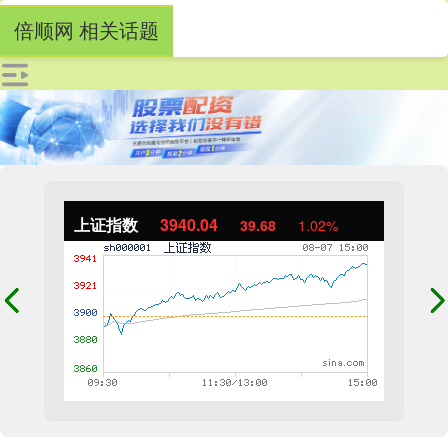
倍顺网 相关话题
上证指数
3940.04
39.68
1.02%