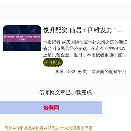
俊升配资 仙居：四维发力”“三个到位”助力民营经济起飞
本报记者|赵庆国姚儒霏地处东海之滨的浙江
省台州市民营经济发达，全市企业中99%以
上是民营企业。近日，本报记者跟随中宣部
组织的“活力中国调研行”记者采访团走进台
俊升配资
州....
查看：
232
分类：
最全面的配资平台
倍顺网文章已加载完成
倍顺网
倍顺网6深圳股票配资网站致力于为投资者提供便