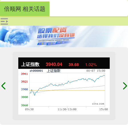
倍顺网 相关话题
上证指数
3940.04
39.68
1.02%