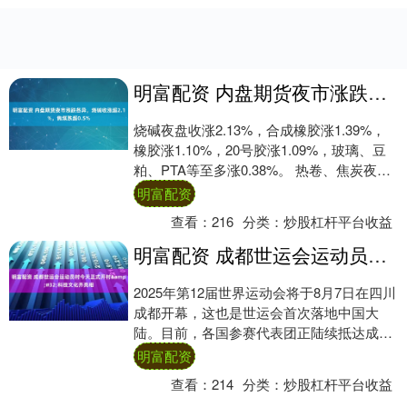
明富配资 内盘期货夜市涨跌各异，烧碱收涨超2.1%，焦煤跌超0.5%
烧碱夜盘收涨2.13%，合成橡胶涨1.39%，
橡胶涨1.10%，20号胶涨1.09%，玻璃、豆
粕、PTA等至多涨0.38%。 热卷、焦炭夜盘
则至多收跌0.03%....
明富配资
查看：
216
分类：
炒股杠杆平台收益
明富配资 成都世运会运动员村今天正式开村&#32;科技文化齐亮相
2025年第12届世界运动会将于8月7日在四川
成都开幕，这也是世运会首次落地中国大
陆。目前，各国参赛代表团正陆续抵达成
都，今天上午，世运会运动员村正式开村，
明富配资
来看....
查看：
214
分类：
炒股杠杆平台收益