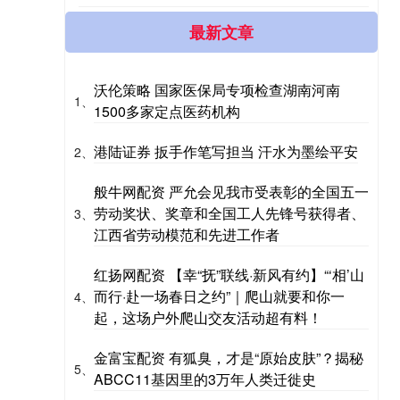
最新文章
沃伦策略 国家医保局专项检查湖南河南
1、
1500多家定点医药机构
港陆证券 扳手作笔写担当 汗水为墨绘平安
2、
般牛网配资 严允会见我市受表彰的全国五一
劳动奖状、奖章和全国工人先锋号获得者、
3、
江西省劳动模范和先进工作者
红扬网配资 【幸“抚”联线·新风有约】“‘相’山
而行·赴一场春日之约”｜爬山就要和你一
4、
起，这场户外爬山交友活动超有料！
金富宝配资 有狐臭，才是“原始皮肤”？揭秘
5、
ABCC11基因里的3万年人类迁徙史