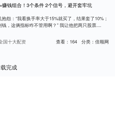
=赚钱组合！3个条件 2个信号，避开套牢坑
抱怨：“我看换手率大于15%就买了，结果套了10%；
，这俩指标咋不管用啊？” 我让他把两只股票....
全国十大配资
查看：
164
分类：
倍顺网
加载完成