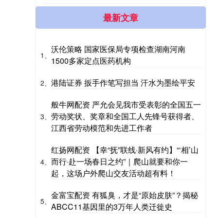
最新文章
沃伦策略 国家医保局专项检查湖南河南
1、
1500多家定点医药机构
港陆证券 扳手作笔写担当 汗水为墨绘平安
2、
般牛网配资 严允会见我市受表彰的全国五一
劳动奖状、奖章和全国工人先锋号获得者、
3、
江西省劳动模范和先进工作者
红扬网配资 【幸“抚”联线·新风有约】“‘相’山
而行·赴一场春日之约”｜爬山就要和你一
4、
起，这场户外爬山交友活动超有料！
金富宝配资 有狐臭，才是“原始皮肤”？揭秘
5、
ABCC11基因里的3万年人类迁徙史