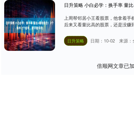
日升策略 小白必学：换手率 量比
上周帮邻居小王看股票，他拿着手机
后来又看量比高的股票，还是没赚到钱
日期：10-02
来源：
日升策略
倍顺网文章已