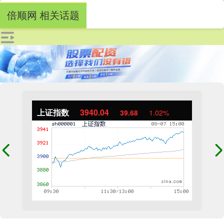
倍顺网 相关话题
上证指数
3940.04
39.68
1.02%