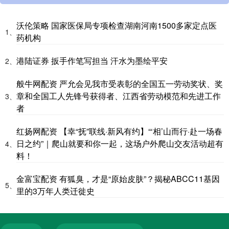
沃伦策略 国家医保局专项检查湖南河南1500多家定点医
1、
药机构
港陆证券 扳手作笔写担当 汗水为墨绘平安
2、
般牛网配资 严允会见我市受表彰的全国五一劳动奖状、奖
章和全国工人先锋号获得者、江西省劳动模范和先进工作
3、
者
红扬网配资 【幸“抚”联线·新风有约】“‘相’山而行·赴一场春
日之约”｜爬山就要和你一起，这场户外爬山交友活动超有
4、
料！
金富宝配资 有狐臭，才是“原始皮肤”？揭秘ABCC11基因
5、
里的3万年人类迁徙史