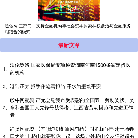
通弘网 三部门：支持金融机构等社会资本探索林权盘活与金融服务
相结合的模式
最新文章
沃伦策略 国家医保局专项检查湖南河南1500多家定点医
1、
药机构
港陆证券 扳手作笔写担当 汗水为墨绘平安
2、
般牛网配资 严允会见我市受表彰的全国五一劳动奖状、奖
章和全国工人先锋号获得者、江西省劳动模范和先进工作
3、
者
红扬网配资 【幸“抚”联线·新风有约】“‘相’山而行·赴一场春
日之约”｜爬山就要和你一起，这场户外爬山交友活动超有
4、