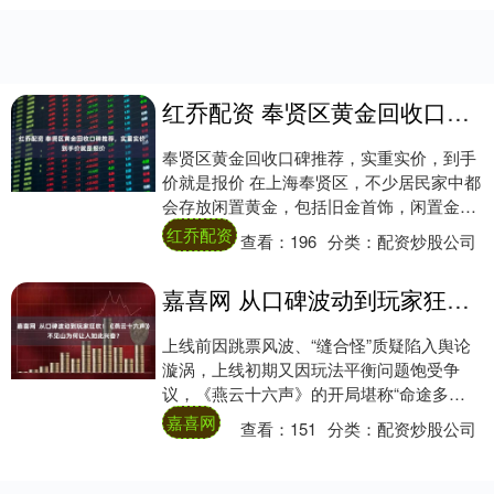
红乔配资 奉贤区黄金回收口碑推荐，实重实价，到手价就是报价
奉贤区黄金回收口碑推荐，实重实价，到手
价就是报价 在上海奉贤区，不少居民家中都
会存放闲置黄金，包括旧金首饰，闲置金
条，纪念金币以及老旧黄金饰品等。随着大
红乔配资
查看：
196
分类：
配资炒股公司
众消费观....
嘉喜网 从口碑波动到玩家狂吹！《燕云十六声》不见山为何让人如此兴奋？
上线前因跳票风波、“缝合怪”质疑陷入舆论
漩涡，上线初期又因玩法平衡问题饱受争
议，《燕云十六声》的开局堪称“命途多
舛”。 游戏卡片：燕云十六声 (10105343....
嘉喜网
查看：
151
分类：
配资炒股公司